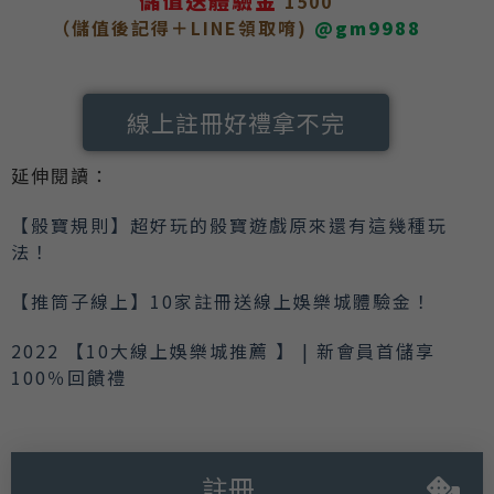
儲值送體驗金
1500
（儲值後記得＋LINE領取唷)
@gm9988
線上註冊好禮拿不完
延伸閱讀：
【骰寶規則】超好玩的骰寶遊戲原來還有這幾種玩
法！
【推筒子線上】10家註冊送線上娛樂城體驗金！
2022 【10大線上娛樂城推薦 】 | 新會員首儲享
100％回饋禮
註冊