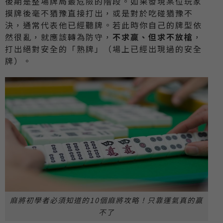
後期是整場牌局最危險的階段。如果發現某位玩家
摸牌後毫不猶豫直接打出，或是對於吃碰猶豫不
決，通常代表他已經聽牌。若此時你自己的牌型依
然很亂，就應該轉為防守，
不求贏、但求不放槍
，
打出絕對安全的「熟牌」（場上已經出現過的安全
牌）。
麻將初學者必須知道的10個麻將攻略！只靠運氣真的贏
不了