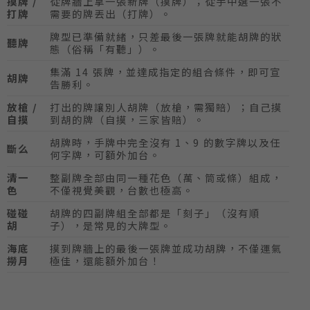
摸牌 /
從牌牆上拿一張新牌（摸牌）；從手中選一張不
打牌
需要的牌丟出（打牌）。
牌型已準備就緒，只差最後一張牌就能胡牌的狀
聽牌
態（俗稱「有聽」）。
集滿 14 張牌，並達成指定的組合條件，即可宣
胡牌
告勝利。
放槍 /
打出的牌讓別人胡牌（放槍，需獨賠）；自己摸
自摸
到胡的牌（自摸，三家皆賠）。
胡牌時，手牌中完全沒有 1、9 的數字牌以及任
斷么
何字牌，可額外加台。
清一
整副牌全部由同一種花色（萬、筒或條）組成，
色
不僅視覺美觀，台數也極高。
碰碰
胡牌的四副牌組全部都是「刻子」（沒有順
胡
子），是常見的大牌型。
海底
摸到牌牆上的最後一張牌並成功胡牌，不僅運氣
撈月
極佳，還能額外加台！