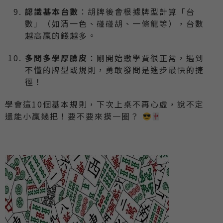
認識基本台數
：胡牌後會根據牌型計算「台
數」（如清一色、碰碰胡、一條龍等），台數
越高贏的錢越多。
多問多學厚臉皮
：剛開始繳學費很正常，遇到
不懂的牌型或規則，勇敢發問是進步最快的捷
徑！
學會這10個基本規則，下次上桌不再心虛，說不定
還能小贏幾把！要不要來摸一圈？