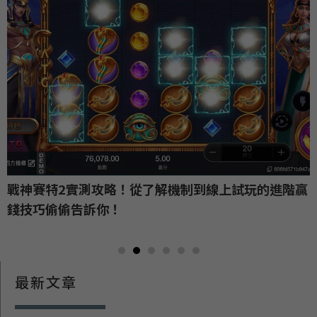
戰神賽特2實測攻略！從了解機制到線上試玩的進階贏
錢技巧偷偷告訴你！
最新文章