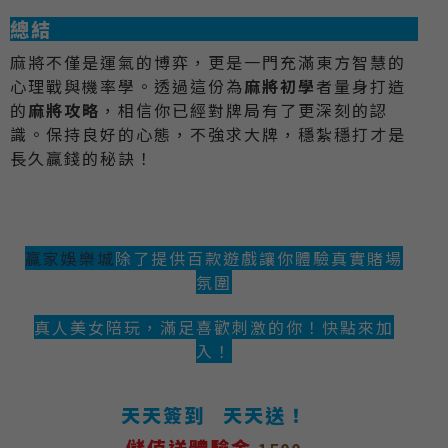
總結
麻將不僅是運氣的博弈，更是一門充滿東方智慧的
心理戰與機率學。透過這份為
麻將初學
者量身打造
的
麻將攻略
，相信你已經對牌局有了更深刻的認
識。保持良好的心態，不強求大牌，穩紮穩打才是
長久贏錢的秘訣！
贏家娛樂城
除了提供百款遊戲讓你體驗真實賭場
氛圍
真人美女陪玩，滿足喜歡刺激的你！快點來加
入！
天天簽到 天天送！