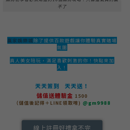
不了
贏家娛樂城
除了提供百款遊戲讓你體驗真實賭場
氛圍
真人美女陪玩，滿足喜歡刺激的你！快點來加
入！
天天簽到 天天送！
儲值送體驗金
1500
（儲值後記得＋LINE領取唷)
@gm9988
線上註冊好禮拿不完