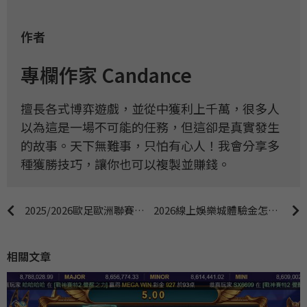
作者
專欄作家 Candance
擅長各式博弈遊戲，並從中獲利上千萬，很多人
以為這是一場不可能的任務，但這卻是真實發生
的故事。天下無難事，只怕有心人！我會分享多
種獲勝技巧，讓你也可以複製並賺錢。
2025/2026歐足歐洲聯賽總分析！最新賽程、賽事分析與運彩賠率教學
2026線上娛樂城體驗金怎麼看才不踩雷？新手領取條件、風險提醒與挑選清單
相關文章