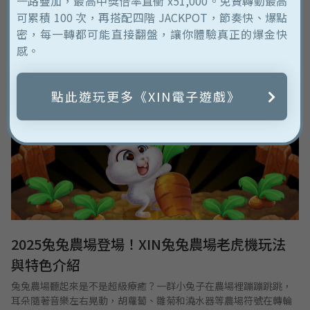
一路疊加，最高中獎倍率直衝 x51,000。免費轉動最高
生於玩家眼前。這款來自XIN魔龍系列的經典之作，將龍族的威嚴與
可累積 100 次，再搭配四階 JACKPOT，節奏快、爆點
奇幻美學完美融合，讓冒險者能在轉動之間，體驗奇幻與財富的交
密，每一轉都可能直接翻盤，讓你體驗真正的爆金快
織。現在就讓我們帶領你深入探究XIN魔龍老虎機 的玩法設計、符
號功能與中獎秘辛。
感。
點此遊玩更多《XIN電子遊戲》
2025兔兔農場登場！XIN兔兔農場老虎機玩法
與特色介紹
兔兔農場聽起來是不是超級療癒？一群小兔子在農場裡蹦蹦跳跳，
耳朵隨著音樂左右晃動，胡蘿蔔、雛菊和澆水器等農場符號在轉輪