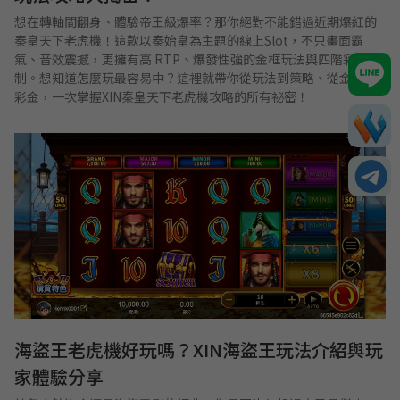
想在轉軸間翻身、體驗帝王級爆率？那你絕對不能錯過近期爆紅的
秦皇天下老虎機！這款以秦始皇為主題的線上Slot，不只畫面霸
氣、音效震撼，更擁有高 RTP、爆發性強的金框玩法與四階彩金機
制。想知道怎麼玩最容易中？這裡就帶你從玩法到策略、從金框到
彩金，一次掌握XIN秦皇天下老虎機攻略的所有祕密！
海盜王老虎機好玩嗎？XIN海盜王玩法介紹與玩
家體驗分享