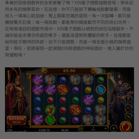
準備好迎接遊戲界的全新衝擊了嗎？XIN電子遊戲強勢登場，帶來前
所未有的娛樂革命！在這裡，你不只是按下轉輪或點擊螢幕，而是
投入一場場心跳加速、腎上腺素狂飆的冒險。每一次旋轉，都可能
觸發驚天巨獎；每一場挑戰，都能帶你闖進截然不同的奇幻世界。
在琳瑯滿目的遊戲市場中，XIN電子遊戲以絕對的自信站穩腳步，不
論你是追求爆分快感的老手，還是渴望新鮮體驗的新手，這裡都能
給你超乎期待的快感。這不只是遊戲，而是一場全面升級的娛樂盛
宴。現在，就跟著我一起揭開XIN新遊戲的神秘面紗，進入屬於你的
榮耀戰場！