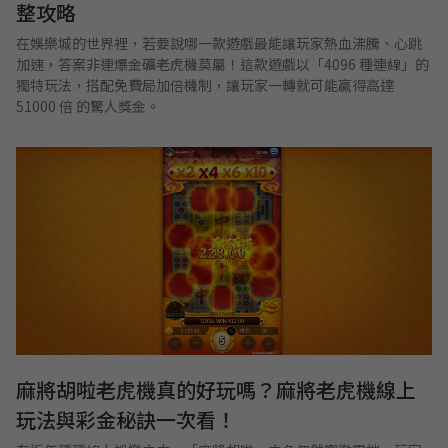
整攻略
在娛樂城的世界裡，若要說哪一款遊戲最能讓玩家熱血沸騰、心跳
加速，答案非連爆金礦老虎機莫屬！這款遊戲以「4096 種連線」的
獨特玩法，搭配免費局加倍機制，讓玩家一轉就可能贏得高達
51000 倍 的驚人獎金。
麻將胡啦老虎機真的好玩嗎？麻將老虎機線上
玩法與彩金秘訣一次看！