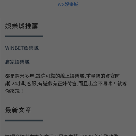
WG娛樂城
娛樂城推薦
WINBET娛樂城
贏家娛樂城
都是經營多年,誠信可靠的線上娛樂城,重量級的資安防
護,24小時客服,有遊戲有正妹荷官,而且出金不囉嗦！就等
你來玩！
最新文章