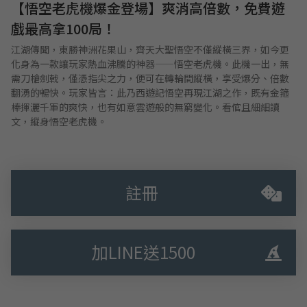
【悟空老虎機爆金登場】爽消高倍數，免費遊
戲最高拿100局！
江湖傳聞，東勝神洲花果山，齊天大聖悟空不僅縱橫三界，如今更
化身為一款讓玩家熱血沸騰的神器——悟空老虎機。此機一出，無
需刀槍劍戟，僅憑指尖之力，便可在轉輪間縱橫，享受爆分、倍數
翻湧的暢快。玩家皆言：此乃西遊記悟空再現江湖之作，既有金箍
棒揮灑千軍的爽快，也有如意雲遊般的無窮變化。看倌且細細讀
文，縱身悟空老虎機。
註冊
加LINE送1500