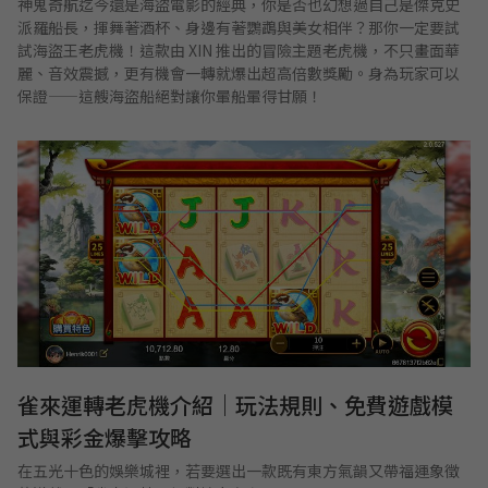
神鬼奇航迄今還是海盜電影的經典，你是否也幻想過自己是傑克史
派羅船長，揮舞著酒杯、身邊有著鸚鵡與美女相伴？那你一定要試
試海盜王老虎機！這款由 XIN 推出的冒險主題老虎機，不只畫面華
麗、音效震撼，更有機會一轉就爆出超高倍數獎勵。身為玩家可以
保證——這艘海盜船絕對讓你暈船暈得甘願！
雀來運轉老虎機介紹｜玩法規則、免費遊戲模
式與彩金爆擊攻略
在五光十色的娛樂城裡，若要選出一款既有東方氣韻又帶福運象徵